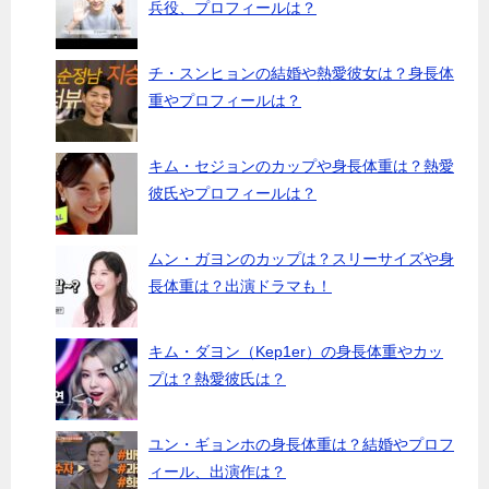
兵役、プロフィールは？
チ・スンヒョンの結婚や熱愛彼女は？身長体
重やプロフィールは？
キム・セジョンのカップや身長体重は？熱愛
彼氏やプロフィールは？
ムン・ガヨンのカップは？スリーサイズや身
長体重は？出演ドラマも！
キム・ダヨン（Kep1er）の身長体重やカッ
プは？熱愛彼氏は？
ユン・ギョンホの身長体重は？結婚やプロフ
ィール、出演作は？