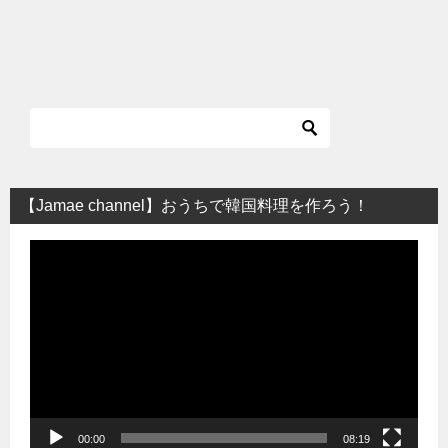
【Jamae channel】おうちで韓国料理を作ろう！
動
画
プ
レ
ー
ヤ
ー
00:00
08:19