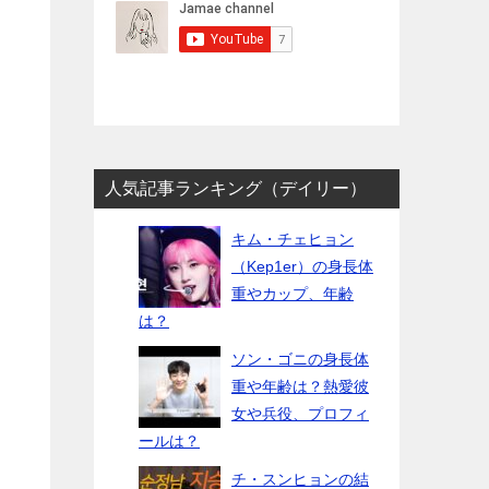
人気記事ランキング（デイリー）
キム・チェヒョン
（Kep1er）の身長体
重やカップ、年齢
は？
ソン・ゴニの身長体
重や年齢は？熱愛彼
女や兵役、プロフィ
ールは？
チ・スンヒョンの結