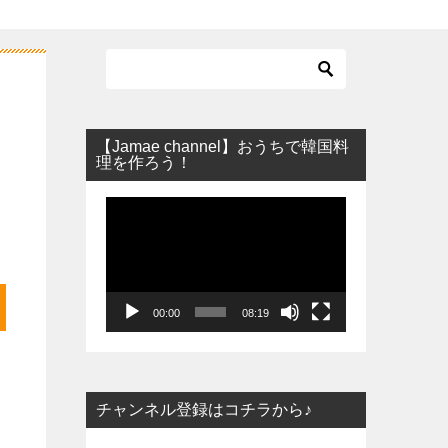
【Jamae channel】おうちで韓国料
理を作ろう！
動
画
プ
レ
ー
00:00
08:19
ヤ
ー
チャンネル登録はコチラから♪