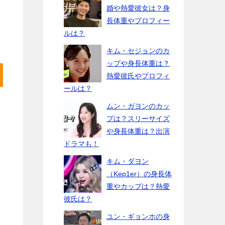
婚や熱愛彼女は？身
長体重やプロフィー
ルは？
キム・セジョンのカ
ップや身長体重は？
熱愛彼氏やプロフィ
ールは？
ムン・ガヨンのカッ
プは？スリーサイズ
や身長体重は？出演
ドラマも！
キム・ダヨン
（Kep1er）の身長体
重やカップは？熱愛
彼氏は？
ユン・ギョンホの身