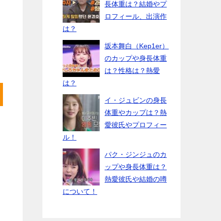
長体重は？結婚やプ
ロフィール、出演作
は？
坂本舞白（Kep1er）
のカップや身長体重
は？性格は？熱愛
は？
イ・ジュビンの身長
体重やカップは？熱
愛彼氏やプロフィー
ル！
パク・ジンジュのカ
ップや身長体重は？
熱愛彼氏や結婚の噂
について！