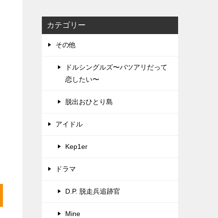
カテゴリー
その他
ドルシングルズ〜バツアリだって
恋したい〜
脱出おひとり島
アイドル
Kep1er
ドラマ
D.P. 脱走兵追跡官
Mine