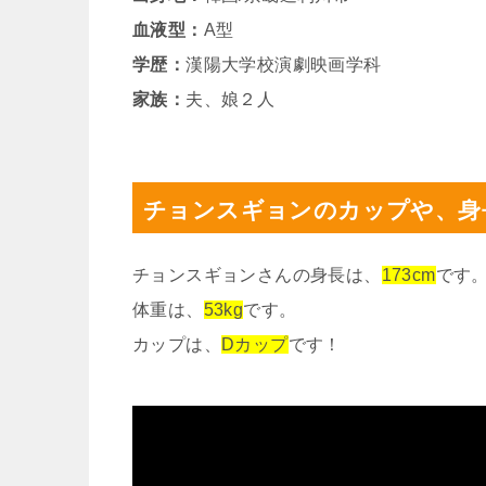
血液型：
A型
学歴：
漢陽大学校演劇映画学科
家族：
夫、娘２人
チョンスギョンのカップや、身
チョンスギョンさんの身長は、
173cm
です
体重は、
53kg
です。
カップは、
Dカップ
です！