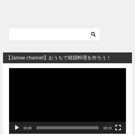
【Jamae channel】おうちで韓国料理を作ろう！
動
画
プ
レ
ー
ヤ
ー
00:00
08:19