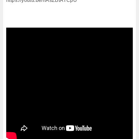
https://youtu.be/nAsZBtATCpU