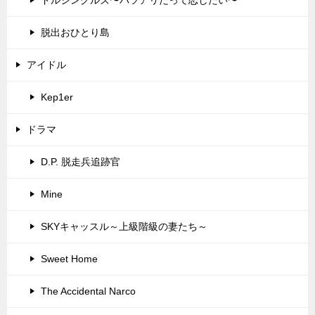
ドルシングルズ〜バツアリだって恋したい〜
脱出おひとり島
アイドル
Kep1er
ドラマ
D.P. 脱走兵追跡官
Mine
SKYキャッスル～上級階級の妻たち～
Sweet Home
The Accidental Narco