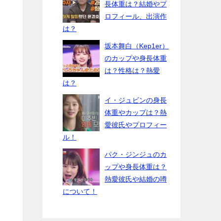
長体重は？結婚やプ
ロフィール、出演作
は？
坂本舞白（Kep1er）
のカップや身長体重
は？性格は？熱愛
は？
イ・ジュビンの身長
体重やカップは？熱
愛彼氏やプロフィー
ル！
パク・ジンジュのカ
ップや身長体重は？
熱愛彼氏や結婚の噂
について！