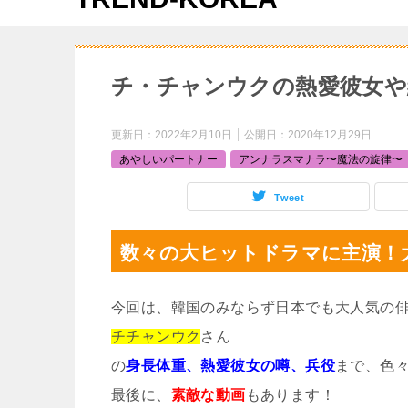
チ・チャンウクの熱愛彼女や
更新日：
2022年2月10日
公開日：
2020年12月29日
あやしいパートナー
アンナラスマナラ〜魔法の旋律〜
Tweet
数々の大ヒットドラマに主演！
今回は、韓国のみならず日本でも大人気の
チチャンウク
さん
の
身長体重、熱愛彼女の噂、兵役
まで、色
最後に、
素敵な動画
もあります！