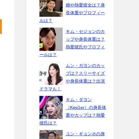
婚や熱愛彼女は？身
長体重やプロフィー
ルは？
キム・セジョンのカ
ップや身長体重は？
熱愛彼氏やプロフィ
ールは？
ムン・ガヨンのカッ
プは？スリーサイズ
や身長体重は？出演
ドラマも！
キム・ダヨン
（Kep1er）の身長体
重やカップは？熱愛
彼氏は？
ユン・ギョンホの身