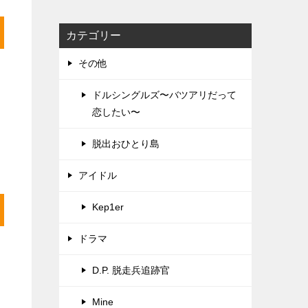
カテゴリー
その他
ドルシングルズ〜バツアリだって
恋したい〜
脱出おひとり島
アイドル
Kep1er
ドラマ
D.P. 脱走兵追跡官
Mine