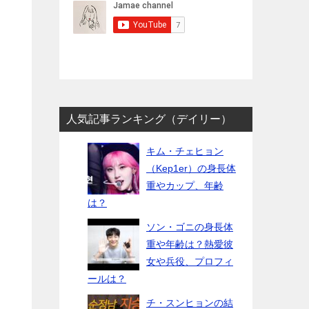
人気記事ランキング（デイリー）
キム・チェヒョン
（Kep1er）の身長体
重やカップ、年齢
は？
ソン・ゴニの身長体
重や年齢は？熱愛彼
女や兵役、プロフィ
ールは？
チ・スンヒョンの結