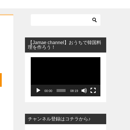
【Jamae channel】おうちで韓国料
理を作ろう！
動
画
プ
レ
ー
00:00
08:19
ヤ
ー
チャンネル登録はコチラから♪