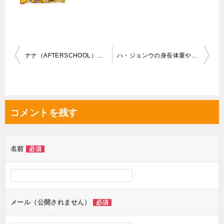
投
ナナ（AFTERSCHOOL）の身長体重やカップは？熱愛彼氏は？
ハ・ジョンウの身長体重や年齢は？熱愛彼女や結婚、プロフィール！
稿
ナ
ビ
コメントを残す
ゲ
ー
シ
名前
必須
ョ
ン
メール（公開されません）
必須