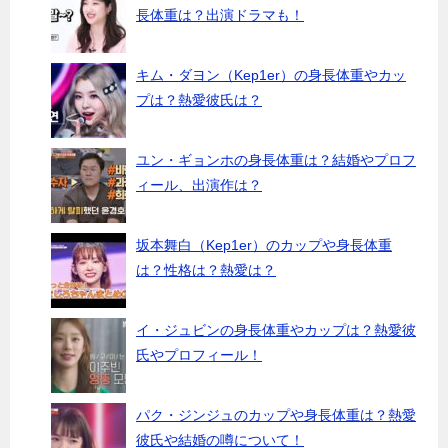
長体重は？出演ドラマも！
キム・ダヨン（Kep1er）の身長体重やカッ
プは？熱愛彼氏は？
ユン・ギョンホの身長体重は？結婚やプロフ
ィール、出演作は？
坂本舞白（Kep1er）のカップや身長体重
は？性格は？熱愛は？
イ・ジュビンの身長体重やカップは？熱愛彼
氏やプロフィール！
パク・ジンジュのカップや身長体重は？熱愛
彼氏や結婚の噂について！