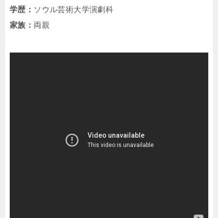
学歴：
ソウル芸術大学演劇科
家族：
両親