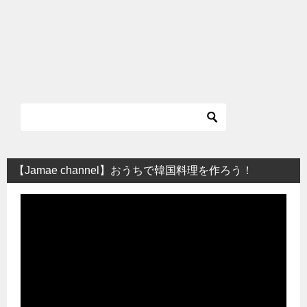
【Jamae channel】おうちで韓国料理を作ろう！
動
画
プ
レ
ー
ヤ
ー