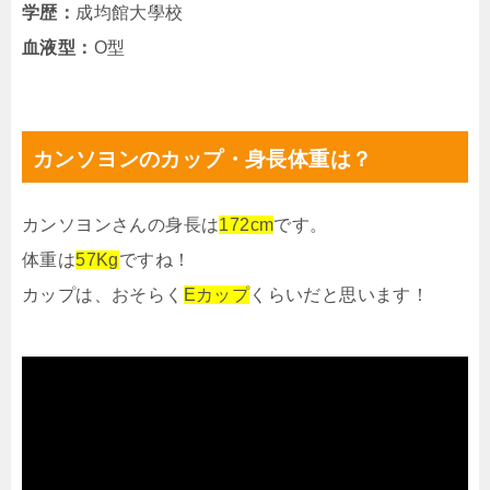
学歴：
成均館大學校
血液型：
O型
カンソヨンのカップ・身長体重は？
カンソヨンさんの身長は
172cm
です。
体重は
57Kg
ですね！
カップは、おそらく
Eカップ
くらいだと思います！