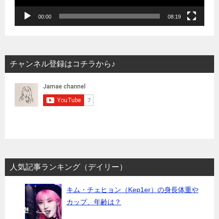
00:00
08:19
チャンネル登録はコチラから♪
人気記事ランキング（デイリー）
キム・チェヒョン（Kep1er）の身長体重や
カップ、年齢は？