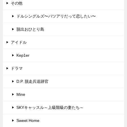
その他
ドルシングルズ〜バツアリだって恋したい〜
脱出おひとり島
アイドル
Kep1er
ドラマ
D.P. 脱走兵追跡官
Mine
SKYキャッスル～上級階級の妻たち～
Sweet Home