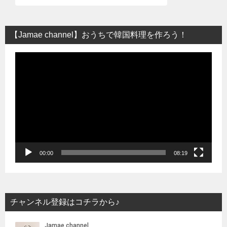
【Jamae channel】おうちで韓国料理を作ろう！
動
画
プ
レ
ー
ヤ
ー
00:00
08:19
チャンネル登録はコチラから♪