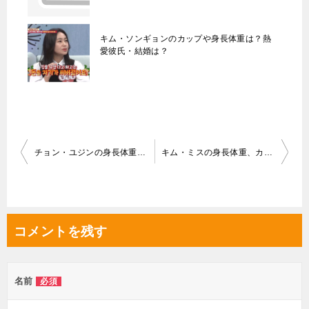
キム・ソンギョンのカップや身長体重は？熱
愛彼氏・結婚は？
投
チョン・ユジンの身長体重やカップは？熱愛彼氏や出演作品は？
キム・ミスの身長体重、カップや年齢は？出演作品やプロフィール！
稿
ナ
ビ
コメントを残す
ゲ
ー
シ
名前
必須
ョ