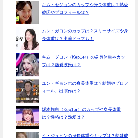
キム・セジョンのカップや身長体重は？熱愛
彼氏やプロフィールは？
ムン・ガヨンのカップは？スリーサイズや身
長体重は？出演ドラマも！
キム・ダヨン（Kep1er）の身長体重やカッ
プは？熱愛彼氏は？
ユン・ギョンホの身長体重は？結婚やプロフ
ィール、出演作は？
坂本舞白（Kep1er）のカップや身長体重
は？性格は？熱愛は？
イ・ジュビンの身長体重やカップは？熱愛彼