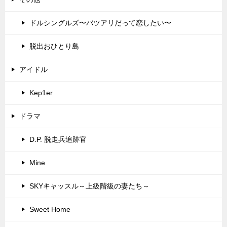
ドルシングルズ〜バツアリだって恋したい〜
脱出おひとり島
アイドル
Kep1er
ドラマ
D.P. 脱走兵追跡官
Mine
SKYキャッスル～上級階級の妻たち～
Sweet Home