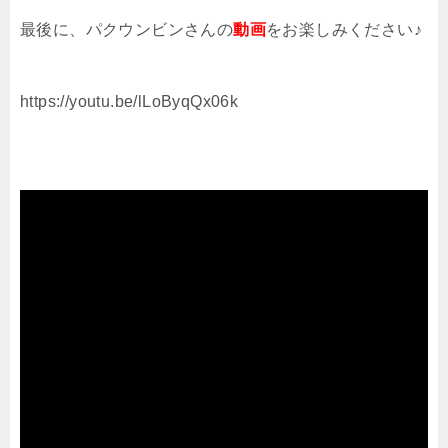
最後に、パクウンビンさんの
動画
をお楽しみください♪
https://youtu.be/lLoByqQx06k