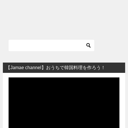
【Jamae channel】おうちで韓国料理を作ろう！
動
画
プ
レ
ー
ヤ
ー