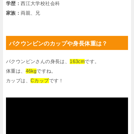
学歴：
西江大学校社会科
家族：
両親、兄
パクウンビンのカップや身長体重は？
パクウンビンさんの身長は、
163cm
です。
体重は、
46kg
ですね。
カップは、
Cカップ
です！