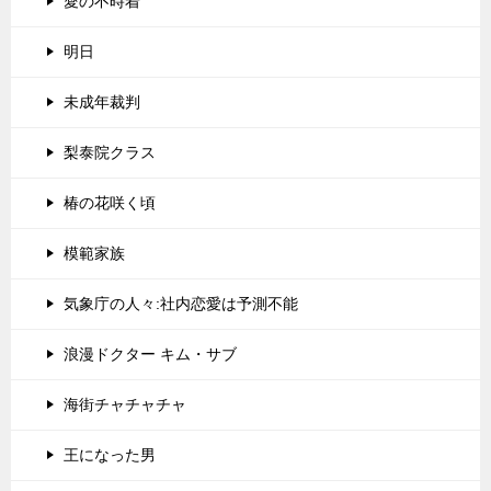
愛の不時着
明日
未成年裁判
梨泰院クラス
椿の花咲く頃
模範家族
気象庁の人々:社内恋愛は予測不能
浪漫ドクター キム・サブ
海街チャチャチャ
王になった男