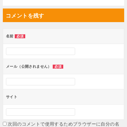
ナ
ビ
コメントを残す
ゲ
ー
シ
名前
必須
ョ
ン
メール（公開されません）
必須
サイト
次回のコメントで使用するためブラウザーに自分の名