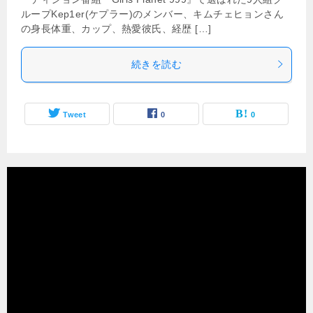
ループKep1er(ケプラー)のメンバー、キムチェヒョンさん
の身長体重、カップ、熱愛彼氏、経歴 […]
続きを読む
Tweet
0
0