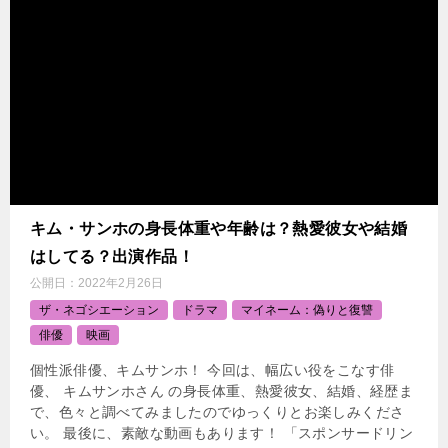
キム・サンホの身長体重や年齢は？熱愛彼女や結婚
はしてる？出演作品！
公開日：
2022年2月26日
ザ・ネゴシエーション
ドラマ
マイネーム：偽りと復讐
俳優
映画
個性派俳優、キムサンホ！ 今回は、幅広い役をこなす俳
優、 キムサンホさん の身長体重、熱愛彼女、結婚、経歴ま
で、色々と調べてみましたのでゆっくりとお楽しみくださ
い。 最後に、素敵な動画もあります！ 「スポンサードリン