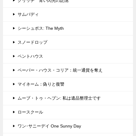
グリッチ 青い閃光の記憶
サムバディ
シーシュポス: The Myth
スノードロップ
ペントハウス
ペーパー・ハウス・コリア：統一通貨を奪え
マイネーム：偽りと復讐
ムーブ・トゥ・ヘブン: 私は遺品整理士です
ロースクール
ワン･サニーデイ One Sunny Day