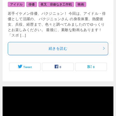
アイドル
俳優
夜叉 容赦なき工作戦
映画
若手イケメン俳優、パクジニョン！ 今回は、アイドル・俳
優として活躍の、 パクジニョンさん の身長体重、熱愛彼
女、兵役、経歴まで、色々と調べてみましたのでゆっくり
とお楽しみください。 最後に、素敵な動画もあります！
「スポ […]
続きを読む
Tweet
0
0