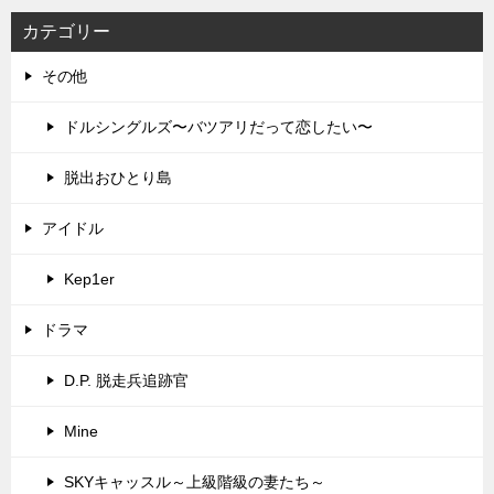
カテゴリー
その他
ドルシングルズ〜バツアリだって恋したい〜
脱出おひとり島
アイドル
Kep1er
ドラマ
D.P. 脱走兵追跡官
Mine
SKYキャッスル～上級階級の妻たち～