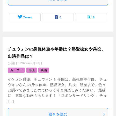
Tweet
0
0
チュウォンの身長体重や年齢は？熱愛彼女や兵役、
出演作品は？
公開日：
2022年2月23日
カーター
俳優
映画
イケメン俳優、チュウォン！ 今回は、高視聴率俳優、 チュ
ウォンさん の身長体重、熱愛彼女、兵役、経歴まで、色々
と調べてみましたのでゆっくりとお楽しみください。 最後
に、素敵な動画もあります！ 「スポンサードリンク」 チュ
[…]
続きを読む