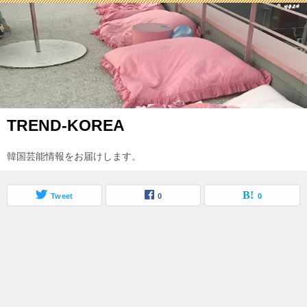
TREND-KOREA
韓国芸能情報をお届けします。
Tweet
0
0