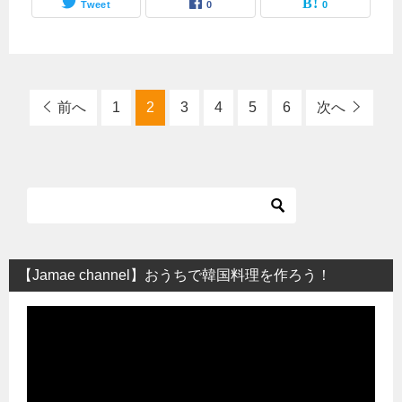
Tweet
0
0
前へ
1
2
3
4
5
6
次へ
【Jamae channel】おうちで韓国料理を作ろう！
動
画
プ
レ