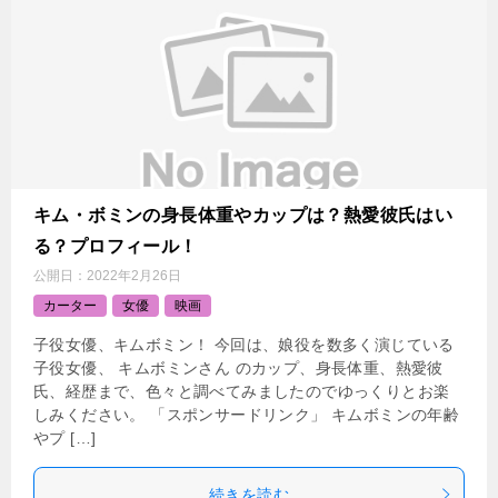
キム・ボミンの身長体重やカップは？熱愛彼氏はい
る？プロフィール！
公開日：
2022年2月26日
カーター
女優
映画
子役女優、キムボミン！ 今回は、娘役を数多く演じている
子役女優、 キムボミンさん のカップ、身長体重、熱愛彼
氏、経歴まで、色々と調べてみましたのでゆっくりとお楽
しみください。 「スポンサードリンク」 キムボミンの年齢
やプ […]
続きを読む