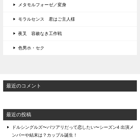
メタモルフォーゼ／変身
モラルセンス 君はご主人様
夜叉 容赦なき工作戦
色男ホ・セク
最近のコメント
最近の投稿
ドルシングルズ〜バツアリだって恋したい〜シーズン4 出演メ
ンバーや結末は？カップル誕生！