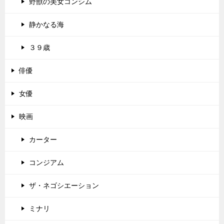
野獣の美女コンシム
静かなる海
３９歳
俳優
女優
映画
カーター
コンジアム
ザ・ネゴシエーション
ミナリ