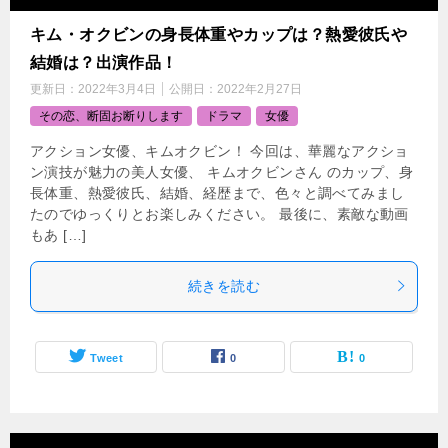
キム・オクビンの身長体重やカップは？熱愛彼氏や
結婚は？出演作品！
更新日：
2022年3月4日
公開日：
2022年2月27日
その恋、断固お断りします
ドラマ
女優
アクション女優、キムオクビン！ 今回は、華麗なアクショ
ン演技が魅力の美人女優、 キムオクビンさん のカップ、身
長体重、熱愛彼氏、結婚、経歴まで、色々と調べてみまし
たのでゆっくりとお楽しみください。 最後に、素敵な動画
もあ […]
続きを読む
Tweet
0
0