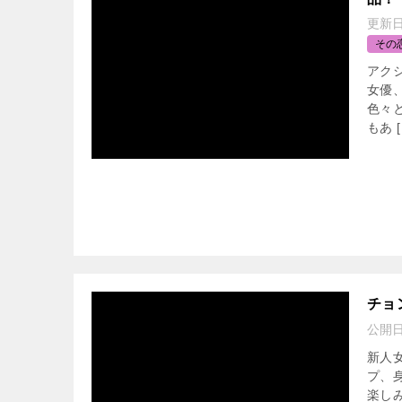
更新
その
アク
女優
色々
もあ [
チョ
公開
新人
プ、
楽し