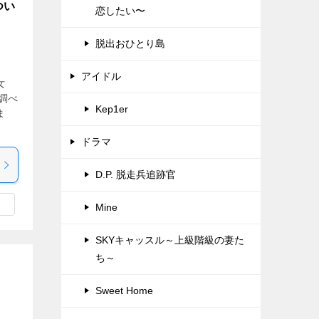
つい
恋したい〜
脱出おひとり島
アイドル
女
調べ
Kep1er
ま
ドラマ
D.P. 脱走兵追跡官
Mine
SKYキャッスル～上級階級の妻た
ち～
Sweet Home