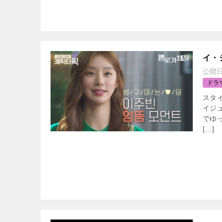
イ・
公開
ドラ
スタ
イジ
でゆ
[…]