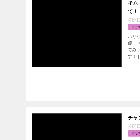
キム
て！
公開
ドラ
ハリ
優、
てみ
す！ [
チャ
公開
ドラ