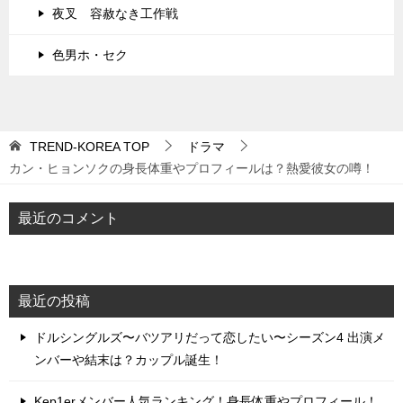
夜叉 容赦なき工作戦
色男ホ・セク
TREND-KOREA
TOP
ドラマ
カン・ヒョンソクの身長体重やプロフィールは？熱愛彼女の噂！
最近のコメント
最近の投稿
ドルシングルズ〜バツアリだって恋したい〜シーズン4 出演メ
ンバーや結末は？カップル誕生！
Kep1erメンバー人気ランキング！身長体重やプロフィール！