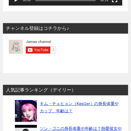
00:00
08:19
チャンネル登録はコチラから♪
人気記事ランキング（デイリー）
キム・チェヒョン（Kep1er）の身長体重や
カップ、年齢は？
ソン・ゴニの身長体重や年齢は？熱愛彼女や