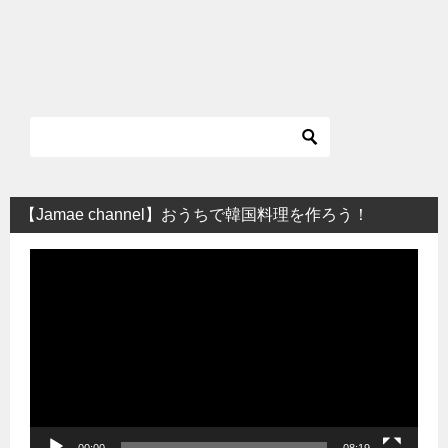
【Jamae channel】おうちで韓国料理を作ろう！
動
画
プ
レ
ー
ヤ
ー