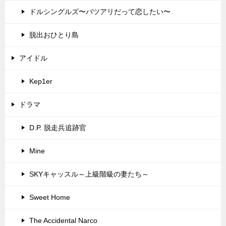
ドルシングルズ〜バツアリだって恋したい〜
脱出おひとり島
アイドル
Kep1er
ドラマ
D.P. 脱走兵追跡官
Mine
SKYキャッスル～上級階級の妻たち～
Sweet Home
The Accidental Narco