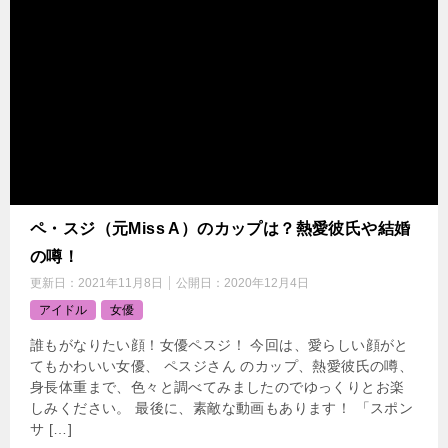
ペ・スジ（元Miss A）のカップは？熱愛彼氏や結婚
の噂！
更新日：
2021年11月8日
公開日：
2020年12月4日
アイドル
女優
誰もがなりたい顔！女優ペスジ！ 今回は、愛らしい顔がと
てもかわいい女優、 ペスジさん のカップ、熱愛彼氏の噂、
身長体重まで、色々と調べてみましたのでゆっくりとお楽
しみください。 最後に、素敵な動画もあります！ 「スポン
サ […]