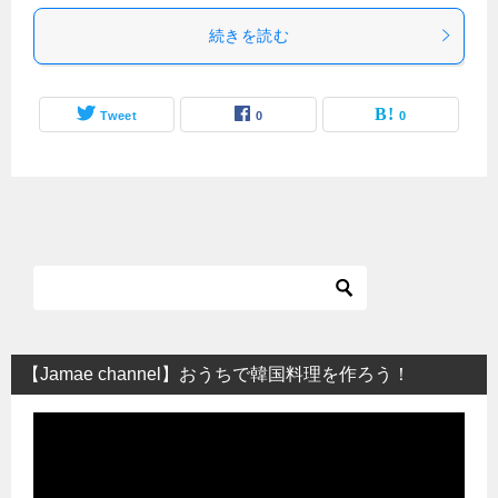
続きを読む
Tweet
0
0
【Jamae channel】おうちで韓国料理を作ろう！
動
画
プ