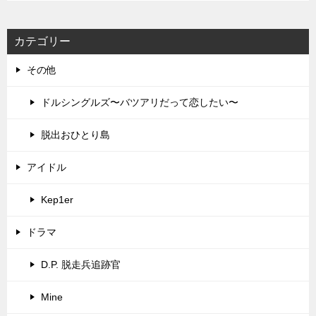
カテゴリー
その他
ドルシングルズ〜バツアリだって恋したい〜
脱出おひとり島
アイドル
Kep1er
ドラマ
D.P. 脱走兵追跡官
Mine