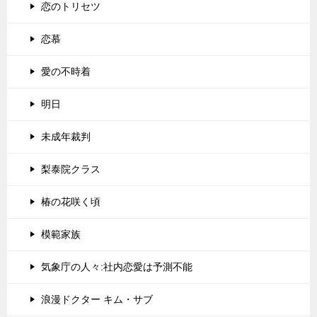
恋のトリセツ
恋慕
愛の不時着
明日
未成年裁判
梨泰院クラス
椿の花咲く頃
模範家族
気象庁の人々:社内恋愛は予測不能
浪漫ドクター キム・サブ