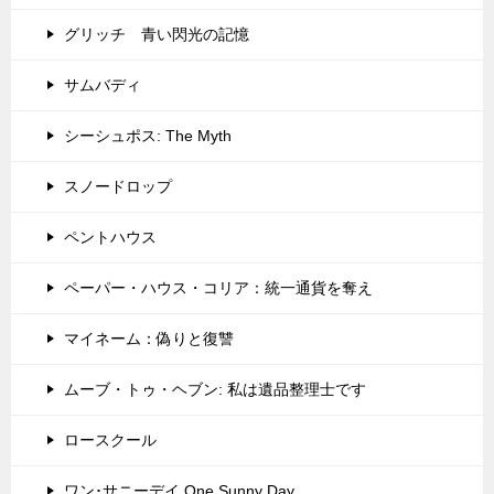
グリッチ 青い閃光の記憶
サムバディ
シーシュポス: The Myth
スノードロップ
ペントハウス
ペーパー・ハウス・コリア：統一通貨を奪え
マイネーム：偽りと復讐
ムーブ・トゥ・ヘブン: 私は遺品整理士です
ロースクール
ワン･サニーデイ One Sunny Day