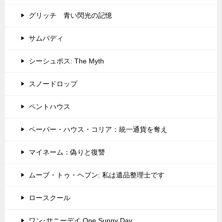
グリッチ 青い閃光の記憶
サムバディ
シーシュポス: The Myth
スノードロップ
ペントハウス
ペーパー・ハウス・コリア：統一通貨を奪え
マイネーム：偽りと復讐
ムーブ・トゥ・ヘブン: 私は遺品整理士です
ロースクール
ワン･サニーデイ One Sunny Day