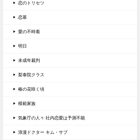
恋のトリセツ
恋慕
愛の不時着
明日
未成年裁判
梨泰院クラス
椿の花咲く頃
模範家族
気象庁の人々:社内恋愛は予測不能
浪漫ドクター キム・サブ