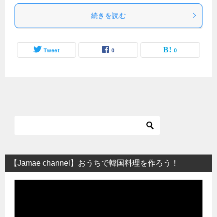
続きを読む
Tweet
0
0
【Jamae channel】おうちで韓国料理を作ろう！
動
画
プ