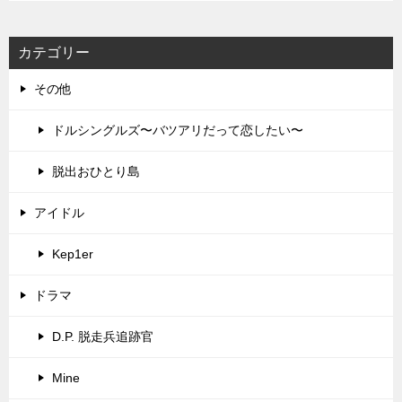
カテゴリー
その他
ドルシングルズ〜バツアリだって恋したい〜
脱出おひとり島
アイドル
Kep1er
ドラマ
D.P. 脱走兵追跡官
Mine