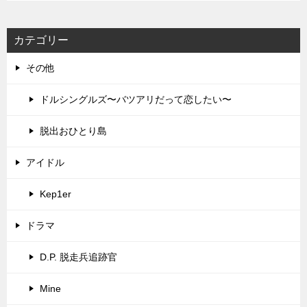
カテゴリー
その他
ドルシングルズ〜バツアリだって恋したい〜
脱出おひとり島
アイドル
Kep1er
ドラマ
D.P. 脱走兵追跡官
Mine