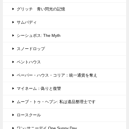
グリッチ 青い閃光の記憶
サムバディ
シーシュポス: The Myth
スノードロップ
ペントハウス
ペーパー・ハウス・コリア：統一通貨を奪え
マイネーム：偽りと復讐
ムーブ・トゥ・ヘブン: 私は遺品整理士です
ロースクール
ワン･サニーデイ One Sunny Day