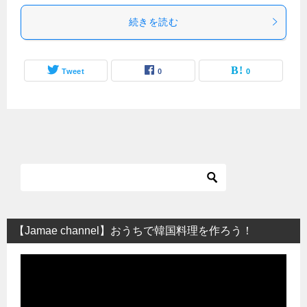
続きを読む
Tweet
0
0
【Jamae channel】おうちで韓国料理を作ろう！
動
画
プ