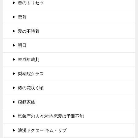
恋のトリセツ
恋慕
愛の不時着
明日
未成年裁判
梨泰院クラス
椿の花咲く頃
模範家族
気象庁の人々:社内恋愛は予測不能
浪漫ドクター キム・サブ