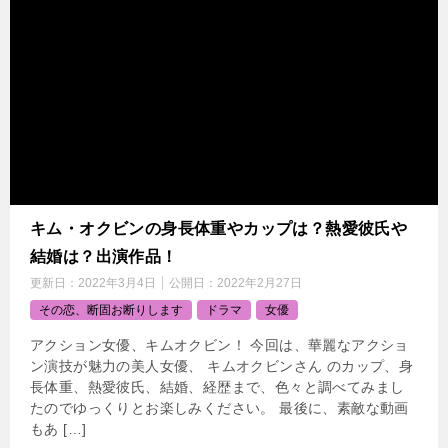
キム・オクビンの身長体重やカップは？熱愛彼氏や
結婚は？出演作品！
更新日：
2022年3月4日
公開日：
2022年2月27日
その恋、断固お断りします
ドラマ
女優
アクション女優、キムオクビン！ 今回は、華麗なアクショ
ン演技が魅力の美人女優、 キムオクビンさん のカップ、身
長体重、熱愛彼氏、結婚、経歴まで、色々と調べてみまし
たのでゆっくりとお楽しみください。 最後に、素敵な動画
もあ […]